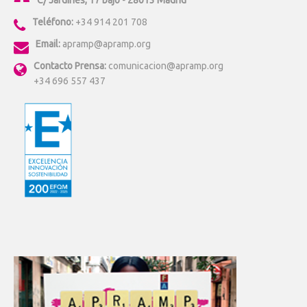
C/ Jardines, 17 bajo - 28013 Madrid
Teléfono:
+34 914 201 708
Email:
apramp@apramp.org
Contacto Prensa:
comunicacion@apramp.org
+34 696 557 437