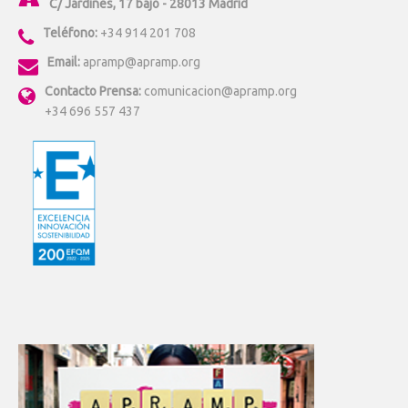
C/ Jardines, 17 bajo - 28013 Madrid
Teléfono:
+34 914 201 708
Email:
apramp@apramp.org
Contacto Prensa:
comunicacion@apramp.org
+34 696 557 437