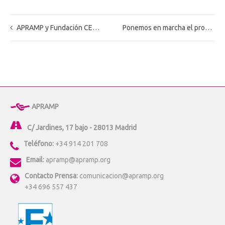
APRAMP y Fundación CERMI Mujeres refuerzan su alianza para combatir la trata y la explotación de mujeres y niñas con discapacidad
Ponemos en marcha el proyecto “Sensibilización contra la trata de personas para embajadas, consulados y organizaciones de migrantes en España”.
APRAMP
C/ Jardines, 17 bajo - 28013 Madrid
Teléfono:
+34 914 201 708
Email:
apramp@apramp.org
Contacto Prensa:
comunicacion@apramp.org
+34 696 557 437