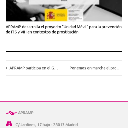
APRAMP desarrolla el proyecto “Unidad Móvil” para la prevención
de ITS y VIH en contextos de prostitución
APRAMP participa en el Grupo de Trabajo que elabora el informe “Trata de mujeres y niñas con discapacidad intelectual. Miradas compartidas y propuestas de cambios”.
Ponemos en marcha el proyecto “Unidad de detección de víctimas de trata”
APRAMP
C/ Jardines, 17 bajo - 28013 Madrid