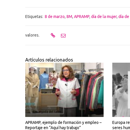
Etiquetas:
8 de marzo
,
8M
,
APRAMP
,
día de la mujer
,
día de
valores.
Artículos relacionados
APRAMP, ejemplo de formación y empleo –
Europa ref
Reportaje en “Aquí hay trabajo”
seres hum