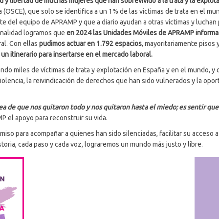
 y libertad de muchas mujeres que han sobrevivido a la trata y la explot
(OSCE), que solo se identifica a un 1% de las víctimas de trata en el mu
te del equipo de APRAMP y que a diario ayudan a otras víctimas y luchan 
onalidad logramos que
en 2024 las Unidades Móviles de APRAMP informar
ral. Con ellas
pudimos actuar en 1.792 espacios
, mayoritariamente pisos
 un itinerario para insertarse en el mercado laboral.
ndo miles de víctimas de trata y explotación en España y en el mundo, y
e violencia, la reivindicación de derechos que han sido vulnerados y la op
idea de que nos quitaron todo y nos quitaron hasta el miedo; es sentir qu
 el apoyo para reconstruir su vida.
o para acompañar a quienes han sido silenciadas, facilitar su acceso a
storia, cada paso y cada voz, lograremos un mundo más justo y libre.