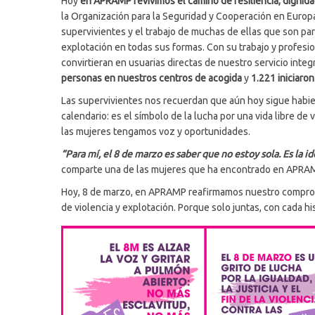
Hoy
en APRAMP revivimos el camino de resiliencia, dignidad
la Organización para la Seguridad y Cooperación en Europa 
supervivientes y el trabajo de muchas de ellas que son par
explotación en todas sus formas. Con su trabajo y profesi
convirtieran en usuarias directas de nuestro servicio integ
personas en nuestros centros de acogida
y
1.221 iniciaron
Las supervivientes nos recuerdan que aún hoy sigue habie
calendario: es el símbolo de la lucha por una vida libre d
las mujeres tengamos voz y oportunidades.
“Para mí, el 8 de marzo es saber que no estoy sola. Es la 
comparte una de las mujeres que ha encontrado en APRAMP
Hoy, 8 de marzo, en APRAMP reafirmamos nuestro compromis
de violencia y explotación. Porque solo juntas, con cada hi