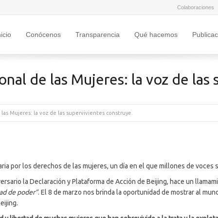
Colaboraciones
nicio
Conócenos
Transparencia
Qué hacemos
Publica
onal de las Mujeres: la voz de las
 las Mujeres: la voz de las supervivientes construye.
iaria por los derechos de las mujeres, un día en el que millones de voces se
ersario la Declaración y Plataforma de Acción de Beijing, hace un llamamie
dad de poder”
. El 8 de marzo nos brinda la oportunidad de mostrar al mu
eijing.