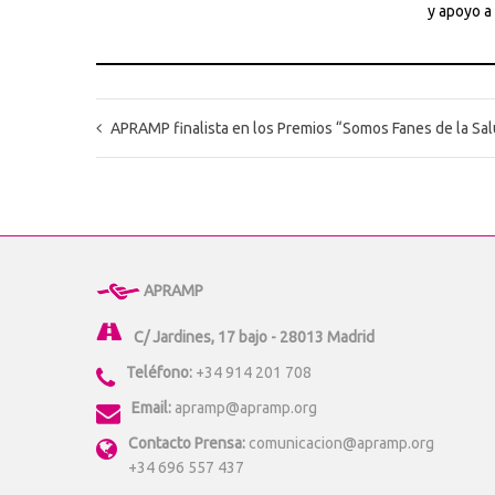
y apoyo a 
APRAMP finalista en los Premios “Somos Fanes de la Sal
APRAMP
C/ Jardines, 17 bajo - 28013 Madrid
Teléfono:
+34 914 201 708
Email:
apramp@apramp.org
Contacto Prensa:
comunicacion@apramp.org
+34 696 557 437