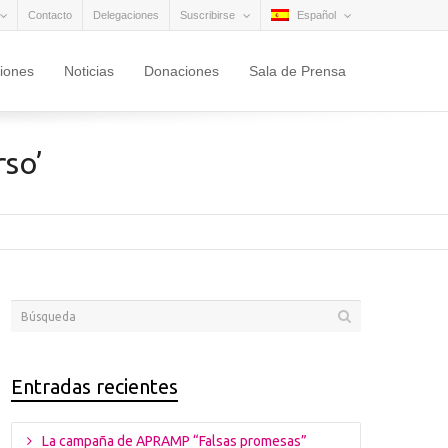
Contacto
Delegaciones
Suscribirse
Español
ciones
Noticias
Donaciones
Sala de Prensa
rso’
Entradas recientes
La campaña de APRAMP “Falsas promesas”