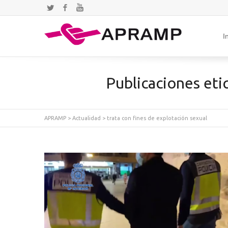
Twitter
Facebook
YouTube
I
Publicaciones eti
APRAMP
>
Actualidad
>
trata con fines de explotación sexual