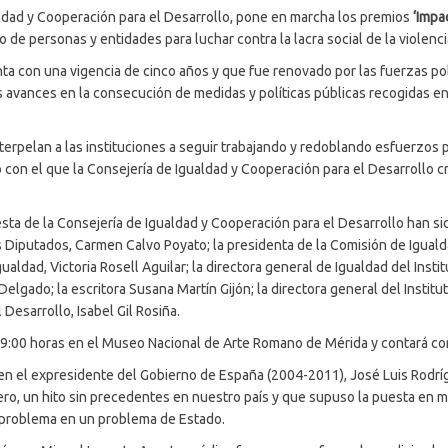
aldad y Cooperación para el Desarrollo, pone en marcha los premios
‘Impa
o de personas y entidades para luchar contra la lacra social de la violenci
nta con una vigencia de cinco años y que fue renovado por las fuerzas po
s avances en la consecución de medidas y políticas públicas recogidas e
erpelan a las instituciones a seguir trabajando y redoblando esfuerzos pa
vo con el que la Consejería de Igualdad y Cooperación para el Desarrollo
a de la Consejería de Igualdad y Cooperación para el Desarrollo han si
 Diputados, Carmen Calvo Poyato; la presidenta de la Comisión de Iguald
ualdad, Victoria Rosell Aguilar; la directora general de Igualdad del Inst
lgado; la escritora Susana Martín Gijón; la directora general del Instit
Desarrollo, Isabel Gil Rosiña.
 19:00 horas en el Museo Nacional de Arte Romano de Mérida y contará co
en el expresidente del Gobierno de España (2004-2011), José Luis Rodrí
ero, un hito sin precedentes en nuestro país y que supuso la puesta en
e problema en un problema de Estado.