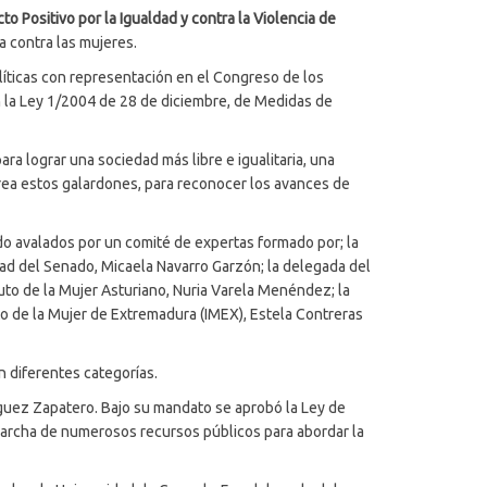
cto Positivo por la Igualdad y contra la Violencia de
a contra las mujeres.
líticas con representación en el Congreso de los
n la Ley 1/2004 de 28 de diciembre, de Medidas de
ra lograr una sociedad más libre e igualitaria, una
 crea estos galardones, para reconocer los avances de
do avalados por un comité de expertas formado por; la
ad del Senado, Micaela Navarro Garzón; la delegada del
ituto de la Mujer Asturiano, Nuria Varela Menéndez; la
uto de la Mujer de Extremadura (IMEX), Estela Contreras
n diferentes categorías.
guez Zapatero. Bajo su mandato se aprobó la Ley de
 marcha de numerosos recursos públicos para abordar la