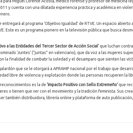
á para Miguel Lorente Acosta, médico forense y profesor de medicina leg
2011 y cuenta con una dilatada experiencia práctica y académica en viol
énero.
 entregará al programa ‘Objetivo Igualdad’ de RTVE. Un espacio abierto a 
E. Este es un programa pionero en la televisión pública que busca desmont
ivo a las Entidades del Tercer Sector de Acción Social’
que luchan contra 
inado ‘Juntes’ (“juntas” en valenciano), que da voz a las mujeres super
on la finalidad de combatir la soledad y el desamparo que sienten las víct
galardón que se le otorgará a APRAMP nacional por el trabajo que desarrol
dad libre de violencia y explotación donde las personas recuperen la libe
s reconocimientos es la de
‘Impacto Positivo con Sello Extremeño’
que reca
eres o tienen que ver con el movimiento y la tradición feminista. Sus cre
er también distribuidora, librería online y plataforma de auto publicación,