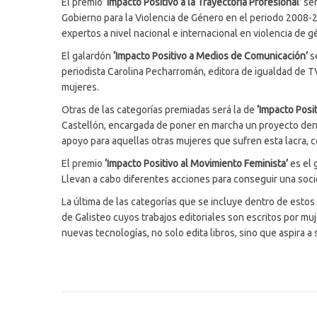
El premio
‘Impacto Positivo a la Trayectoria Profesional’
ser
Gobierno para la Violencia de Género en el periodo 2008-
expertos a nivel nacional e internacional en violencia de g
El galardón
‘Impacto Positivo a Medios de Comunicación’
se
periodista Carolina Pecharromán, editora de igualdad de TV
mujeres.
Otras de las categorías premiadas será la de
‘Impacto Posit
Castellón, encargada de poner en marcha un proyecto denom
apoyo para aquellas otras mujeres que sufren esta lacra, c
El premio
‘Impacto Positivo al Movimiento Feminista’
es el 
Llevan a cabo diferentes acciones para conseguir una socie
La última de las categorías que se incluye dentro de esto
de Galisteo cuyos trabajos editoriales son escritos por muj
nuevas tecnologías, no solo edita libros, sino que aspira a s