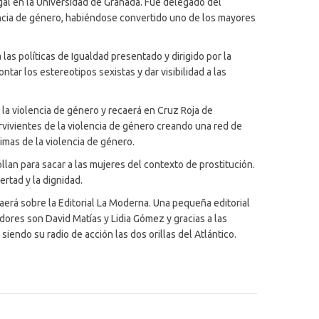
al en la Universidad de Granada. Fue delegado del
encia de género, habiéndose convertido uno de los mayores
las políticas de Igualdad presentado y dirigido por la
ar los estereotipos sexistas y dar visibilidad a las
la violencia de género y recaerá en Cruz Roja de
vivientes de la violencia de género creando una red de
imas de la violencia de género.
lan para sacar a las mujeres del contexto de prostitución.
rtad y la dignidad.
erá sobre la Editorial La Moderna. Una pequeña editorial
adores son David Matías y Lidia Gómez y gracias a las
 siendo su radio de acción las dos orillas del Atlántico.