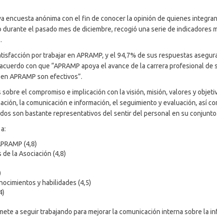
encuesta anónima con el fin de conocer la opinión de quienes integran l
o durante el pasado mes de diciembre, recogió una serie de indicadores m
.
atisfacción por trabajar en APRAMP, y el 94,7% de sus respuestas asegura
e acuerdo con que “APRAMP apoya el avance de la carrera profesional de 
s en APRAMP son efectivos”.
sobre el compromiso e implicación con la visión, misión, valores y objet
mación, la comunicación e información, el seguimiento y evaluación, así c
ados son bastante representativos del sentir del personal en su conjunto
a:
APRAMP (4,8)
 de la Asociación (4,8)
)
ocimientos y habilidades (4,5)
4)
e a seguir trabajando para mejorar la comunicación interna sobre la inf