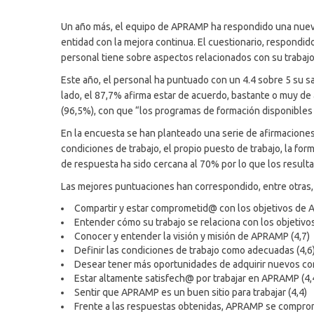
Un año más, el equipo de APRAMP ha respondido una nueva 
entidad con la mejora continua. El cuestionario, respondid
personal tiene sobre aspectos relacionados con su trabajo
Este año, el personal ha puntuado con un 4.4 sobre 5 su s
lado, el 87,7% afirma estar de acuerdo, bastante o muy d
(96,5%), con que “los programas de formación disponible
En la encuesta se han planteado una serie de afirmaciones 
condiciones de trabajo, el propio puesto de trabajo, la for
de respuesta ha sido cercana al 70% por lo que los result
Las mejores puntuaciones han correspondido, entre otras, 
Compartir y estar comprometid@ con los objetivos de 
Entender cómo su trabajo se relaciona con los objetivos
Conocer y entender la visión y misión de APRAMP (4,7)
Definir las condiciones de trabajo como adecuadas (4,6
Desear tener más oportunidades de adquirir nuevos con
Estar altamente satisfech@ por trabajar en APRAMP (4,
Sentir que APRAMP es un buen sitio para trabajar (4,4)
Frente a las respuestas obtenidas, APRAMP se compromet