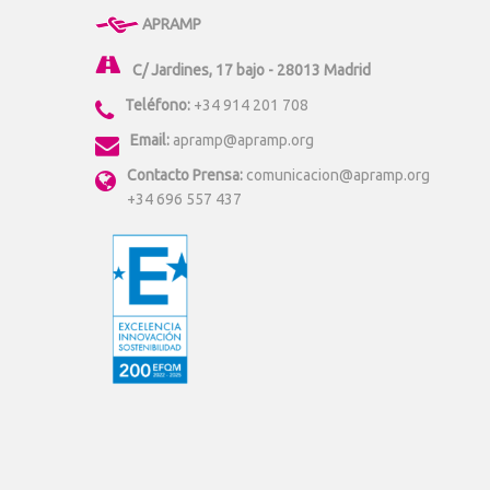
APRAMP
C/ Jardines, 17 bajo - 28013 Madrid
Teléfono:
+34 914 201 708
Email:
apramp@apramp.org
Contacto Prensa:
comunicacion@apramp.org
+34 696 557 437