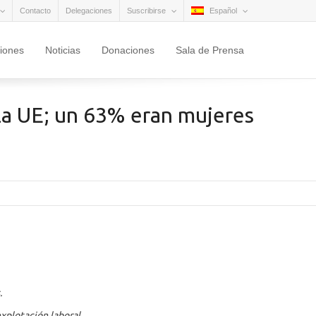
Contacto
Delegaciones
Suscribirse
Español
ciones
Noticias
Donaciones
Sala de Prensa
 la UE; un 63% eran mujeres
.
xplotación laboral.