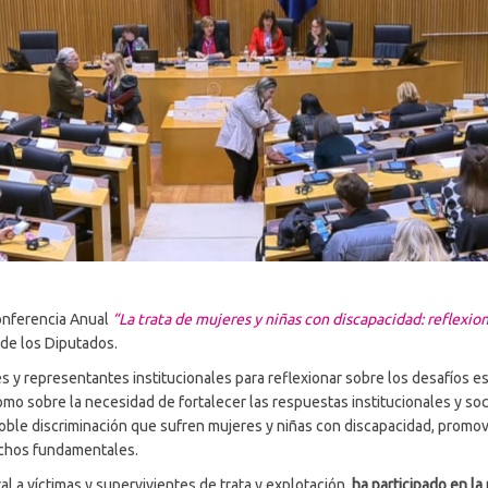
onferencia Anual
“La trata de mujeres y niñas con discapacidad: reflexio
de los Diputados.
s y representantes institucionales para reflexionar sobre los desafíos e
 como sobre la necesidad de fortalecer las respuestas institucionales y
a doble discriminación que sufren mujeres y niñas con discapacidad, promovi
echos fundamentales.
al a víctimas y supervivientes de trata y explotación,
ha participado en l