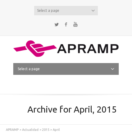
Select a page
Twitter
Facebook
YouTube
Select a page
Archive for April, 2015
APRAMP
>
Actualidad
>
2015
>
April