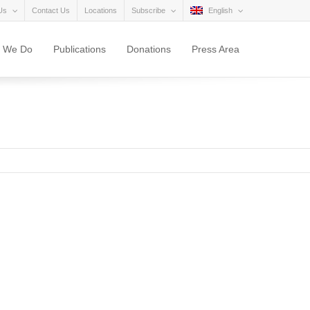
Us
Contact Us
Locations
Subscribe
English
 We Do
Publications
Donations
Press Area