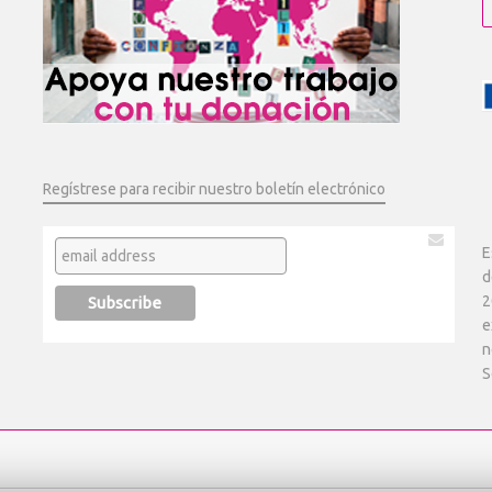
Regístrese para recibir nuestro boletín electrónico
E
d
2
e
n
S