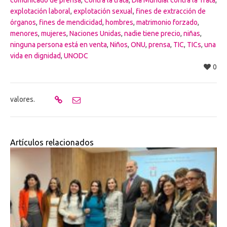
comunicado de prensa
,
Contra la trata
,
Dia Mundial contra la Trata
,
explotación laboral
,
explotación sexual
,
fines de extracción de
órganos
,
fines de mendicidad
,
hombres
,
matrimonio forzado
,
menores
,
mujeres
,
Naciones Unidas
,
nadie tiene precio
,
niñas
,
ninguna persona está en venta
,
Niños
,
ONU
,
prensa
,
TIC
,
TICs
,
una
vida en dignidad
,
UNODC
0
valores.
Artículos relacionados