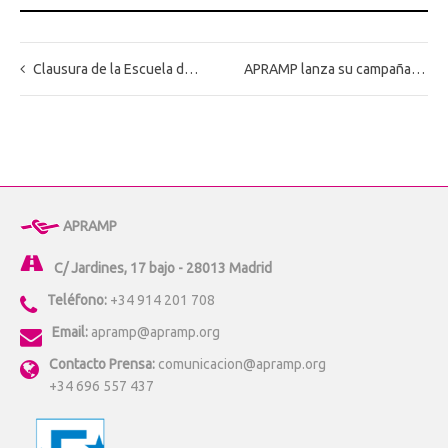
Clausura de la Escuela de Verano del Campus online de APRAMP
APRAMP lanza su campaña “Ninguna persona está en venta. Por #UnaVidaEnDignidad” con motivo del 30 de julio, Día Mundial contra la trata de personas
APRAMP
C/ Jardines, 17 bajo - 28013 Madrid
Teléfono:
+34 914 201 708
Email:
apramp@apramp.org
Contacto Prensa:
comunicacion@apramp.org
+34 696 557 437