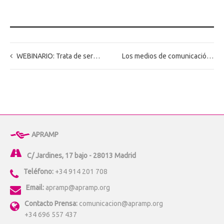
WEBINARIO: Trata de seres humanos y explotación sexual en el marco de los ODS
Los medios de comunicación se vuelcan con la condecoración al Mérito Civil de la directora de APRAMP
APRAMP
C/ Jardines, 17 bajo - 28013 Madrid
Teléfono:
+34 914 201 708
Email:
apramp@apramp.org
Contacto Prensa:
comunicacion@apramp.org
+34 696 557 437