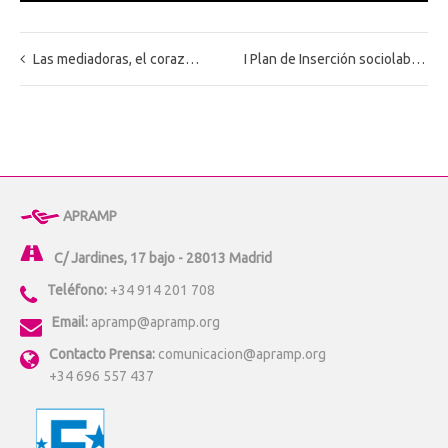
Las mediadoras, el corazón de APRAMP
I Plan de Inserción sociolaboral para mujeres y niñas víctimas de trata, de explotación sexual y mujeres en contexto de prostitución.
APRAMP
C/ Jardines, 17 bajo - 28013 Madrid
Teléfono:
+34 914 201 708
Email:
apramp@apramp.org
Contacto Prensa:
comunicacion@apramp.org
+34 696 557 437