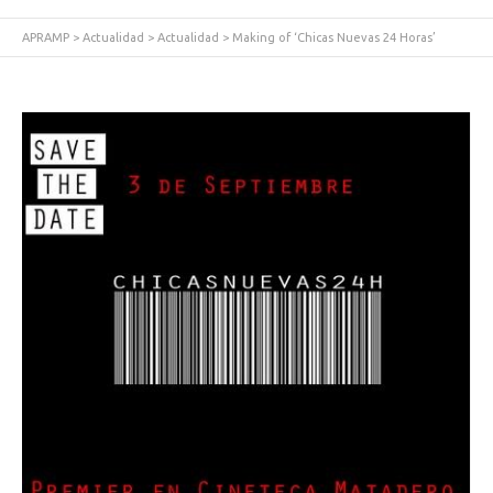
APRAMP
>
Actualidad
>
Actualidad
>
Making of ‘Chicas Nuevas 24 Horas’