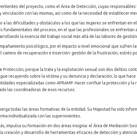
 vertientes del proyecto, como el Área de Detección, cuyas responsable
so y vinculación con las mismas, así como de la necesidad de establecer 
 a las dificultades y obstáculos a los que las mujeres se enfrentan en el
s fundamentales del proceso, en el que las profesionales se enfrentan a 
rollando la esencia del trabajo social más allá de las labores de gestión
pañamiento psicológico, por el impacto a nivel emocional que sufren las 
l camino de recuperación e inserción: gestión de la frustración, estrés p
 de Protección, porque la trata y la explotación sexual son dos delitos 
sigue recayendo sobre la víctima y su denuncia y declaración, lo que hace 
entidades especializadas como APRAMP. Hacer confluir la protección y la re
cado las coordinadoras de esos recursos.
berga todas las áreas formativas de la entidad. Su Majestad ha sido inf
orma individualizada con las supervivientes.
, impulsa su formación en dos áreas insignia: el Área de Mediación Socia
a creación y desarrollo de herramientas eficaces de detección y atención