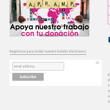
Regístrese para recibir nuestro boletín electrónico
E
d
2
e
n
S