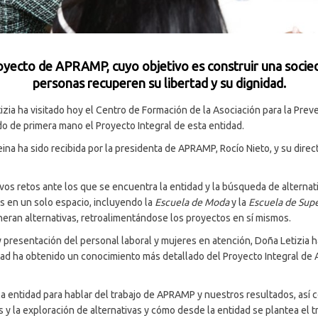
yecto de APRAMP, cuyo objetivo es construir una socieda
personas recuperen su libertad y su dignidad.
izia ha visitado hoy el Centro de Formación de la Asociación para la Prev
o de primera mano el Proyecto Integral de esta entidad.
na ha sido recibida por la presidenta de APRAMP, Rocío Nieto, y su direc
vos retos ante los que se encuentra la entidad y la búsqueda de alternativ
as en un solo espacio, incluyendo la
Escuela de Moda
y la
Escuela de Sup
neran alternativas, retroalimentándose los proyectos en sí mismos.
o y presentación del personal laboral y mujeres en atención, Doña Letizi
stad ha obtenido un conocimiento más detallado del Proyecto Integral de
la entidad para hablar del trabajo de APRAMP y nuestros resultados, así c
s y la exploración de alternativas y cómo desde la entidad se plantea el