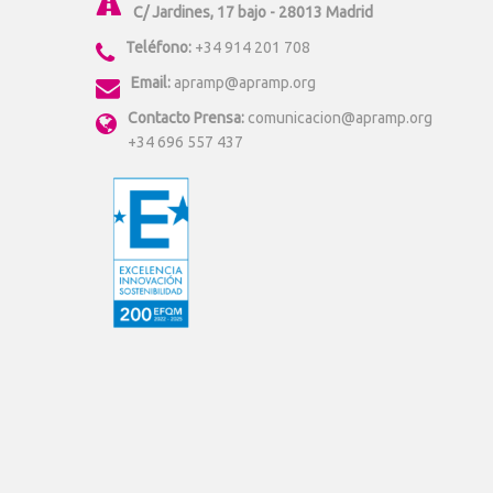
C/ Jardines, 17 bajo - 28013 Madrid
Teléfono:
+34 914 201 708
Email:
apramp@apramp.org
Contacto Prensa:
comunicacion@apramp.org
+34 696 557 437