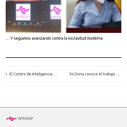
… Y seguimos avanzando contra la esclavitud moderna
El Centro de Inteligencia contra el Terrorismo y el Crimen Organizado (CITCO) publica el Balance de Balance estadístico 2019-2023. Trata y explotación de seres humanos en España
Yo Dona conoce el trabajo de APRAMP tras la pista de las chaquetas de la Reina
APRAMP