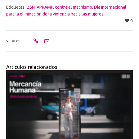
Etiquetas:
25N
,
APRAMP
,
contra el machismo
,
Día Internacional
para la eliminación de la violencia hacia las mujeres
0
valores.
Artículos relacionados