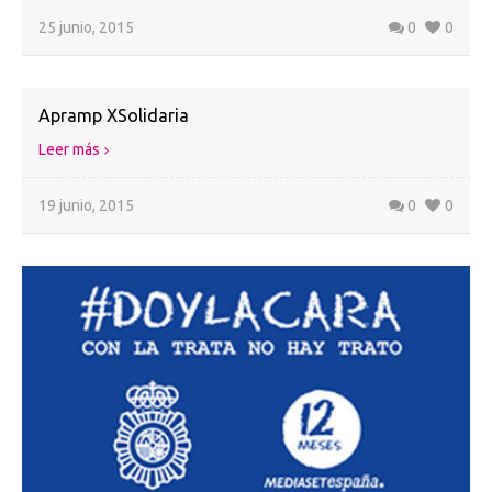
25 junio, 2015
0
0
Apramp XSolidaria
Leer más
19 junio, 2015
0
0