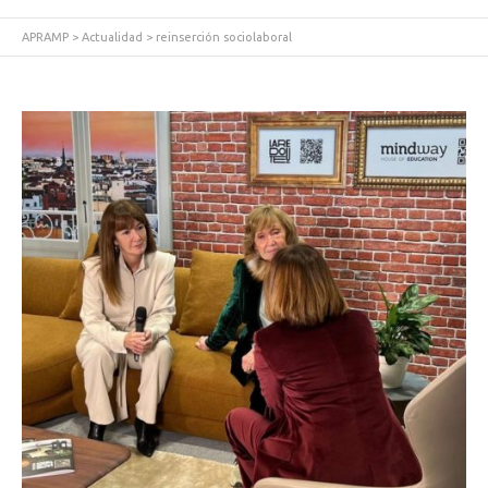
APRAMP
>
Actualidad
>
reinserción sociolaboral