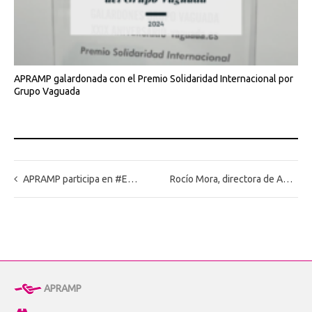
APRAMP galardonada con el Premio Solidaridad Internacional por
Grupo Vaguada
APRAMP participa en #EuropaSeSiente 2025 con el proyecto “Detección y atención a víctimas de trata”, un modelo de atención integral con perspectiva de género
Rocío Mora, directora de APRAMP, galardonada en la Gala “Sevilla por la Igualdad”
APRAMP