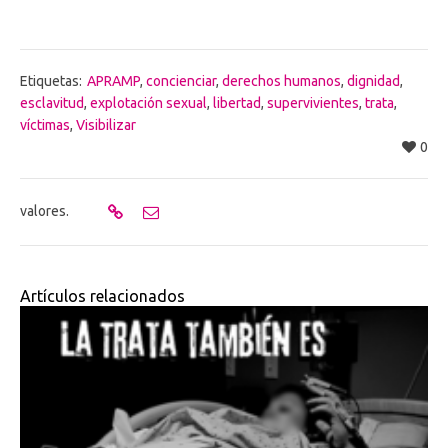
Etiquetas:
APRAMP
,
concienciar
,
derechos humanos
,
dignidad
,
esclavitud
,
explotación sexual
,
libertad
,
supervivientes
,
trata
,
víctimas
,
Visibilizar
0
valores.
Artículos relacionados