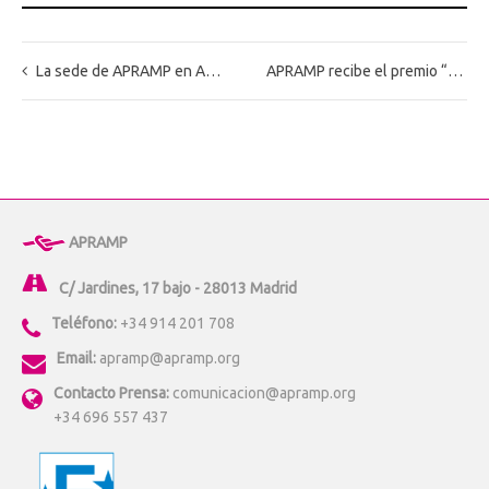
La sede de APRAMP en Asturias reconocida por su colaboración con la Policía Nacional
APRAMP recibe el premio “Solidaridad” con el galardón “Colmena de Oro”
APRAMP
C/ Jardines, 17 bajo - 28013 Madrid
Teléfono:
+34 914 201 708
Email:
apramp@apramp.org
Contacto Prensa:
comunicacion@apramp.org
+34 696 557 437