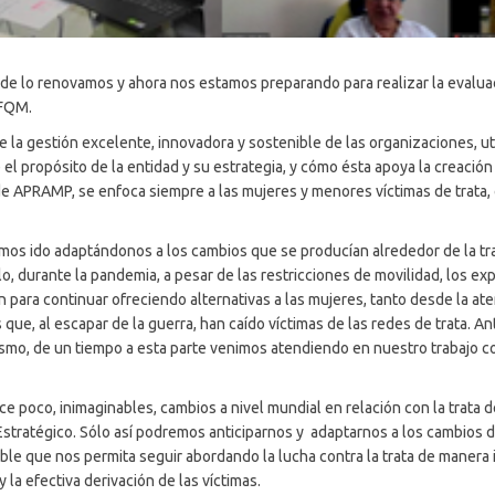
e lo renovamos y ahora nos estamos preparando para realizar la evaluac
EFQM.
oce la gestión excelente, innovadora y sostenible de las organizaciones, 
 el propósito de la entidad y su estrategia, y cómo ésta apoya la creación
e APRAMP, se enfoca siempre a las mujeres y menores víctimas de trata, 
os ido adaptándonos a los cambios que se producían alrededor de la trat
lo, durante la pandemia, a pesar de las restricciones de movilidad, los e
ara continuar ofreciendo alternativas a las mujeres, tanto desde la aten
ue, al escapar de la guerra, han caído víctimas de las redes de trata. A
ismo, de un tiempo a esta parte venimos atendiendo en nuestro trabajo c
ace poco, inimaginables, cambios a nivel mundial en relación con la trat
stratégico. Sólo así podremos anticiparnos y adaptarnos a los cambios d
le que nos permita seguir abordando la lucha contra la trata de manera i
 la efectiva derivación de las víctimas.