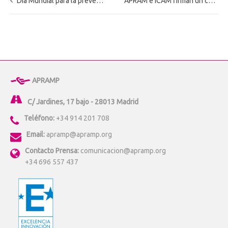
Día Mundial para la prevención del suicidio
APRAM e ICAM firman un convenio de colaboración
APRAMP
C/ Jardines, 17 bajo - 28013 Madrid
Teléfono:
+34 914 201 708
Email:
apramp@apramp.org
Contacto Prensa:
comunicacion@apramp.org
+34 696 557 437